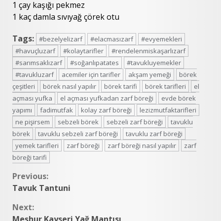
1 çay kaşığı pekmez
1 kaç damla sıvıyağ çörek otu
Tags:
#bezelyelizarf
#elacmasızarf
#evyemekleri
#havuçluzarf
#kolaytarifler
#rendelenmiskaşarlızarf
#sarımsaklızarf
#soğanlıpatates
#tavukluyemekler
#tavukluzarf
acemiler için tarifler
akşam yemeği
börek
çeşitleri
börek nasıl yapılır
börek tarifi
börek tarifleri
el
açması yufka
el açması yufkadan zarf böreği
evde börek
yapımı
fadimutfak
kolay zarf böreği
lezizmutfaktarifleri
ne pişirsem
sebzeli börek
sebzeli zarf böreği
tavuklu
börek
tavuklu sebzeli zarf böreği
tavuklu zarf böreği
yemek tarifleri
zarf böreği
zarf böreği nasıl yapılır
zarf
böreği tarifi
Continue
Previous:
Tavuk Tantuni
Reading
Next:
Meşhur Kayseri Yağ Mantısı