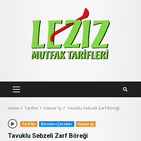
Skip
to
content
PRIMARY
MENU
Home
Tarifler
Hamur İşi
Tavuklu Sebzeli Zarf Böreği
Tarifler
Börekler/Çörekler
Hamur İşi
Tavuklu Sebzeli Zarf Böreği