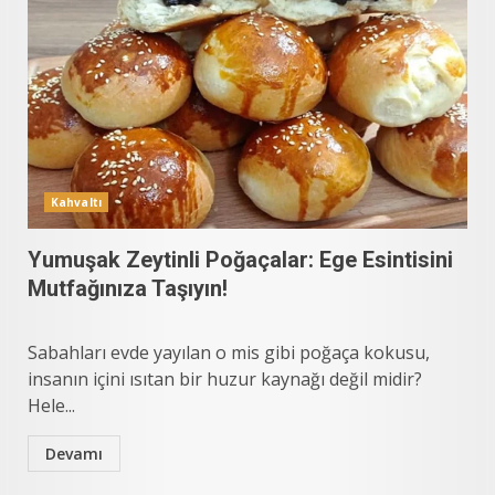
Kahvaltı
Yumuşak Zeytinli Poğaçalar: Ege Esintisini
Mutfağınıza Taşıyın!
Sabahları evde yayılan o mis gibi poğaça kokusu,
insanın içini ısıtan bir huzur kaynağı değil midir?
Hele...
Devamı