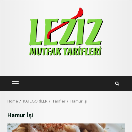
Skip
to
content
PRIMARY
MENU
Home
KATEGORİLER
Tarifler
Hamur İşi
Hamur İşi