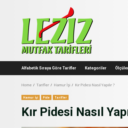
Skip
to
content
Alfabetik Sıraya Göre Tarifler
Kategoriler
Ölçüle
Home
Tarifler
Hamur İşi
Kır Pidesi Nasıl Yapılır ?
Hamur İşi
Pide
Tarifler
Kır Pidesi Nasıl Yapı