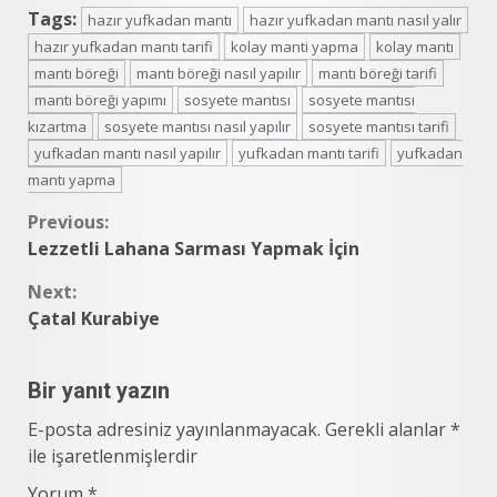
Tags:
hazır yufkadan mantı
hazır yufkadan mantı nasıl yalır
hazır yufkadan mantı tarifi
kolay manti yapma
kolay mantı
mantı böreği
mantı böreği nasıl yapılır
mantı böreği tarifi
mantı böreği yapımı
sosyete mantısı
sosyete mantısı
kızartma
sosyete mantısı nasıl yapılır
sosyete mantısı tarifi
yufkadan mantı nasıl yapılır
yufkadan mantı tarifi
yufkadan
mantı yapma
Continue
Previous:
Lezzetli Lahana Sarması Yapmak İçin
Reading
Next:
Çatal Kurabiye
Bir yanıt yazın
E-posta adresiniz yayınlanmayacak.
Gerekli alanlar
*
ile işaretlenmişlerdir
Yorum
*