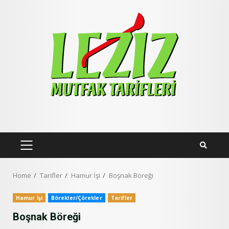
Skip
to
content
PRIMARY
MENU
Home
Tarifler
Hamur İşi
Boşnak Böreği
Hamur İşi
Börekler/Çörekler
Tarifler
Boşnak Böreği