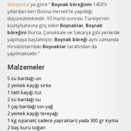
Wikipedia
‘ ya göre ”
Boşnak böreğinin
1450’li
yıllardan beri Bosna Hersek’te yapıldığı
düşünülmektedir. 93 Harbi sonrası Türkiye’nin
kuzeybatısına göç eden
Boşnaklar
,
Boşnak
böreğini
Bursa, Çanakkale ve Sakarya gibi yerlerde
yapmaya başlamıştır.
Boşnak böreği
aynı zamanda
Hırvatistan’daki
Boşnaklar
tarafından da
yapılmaktadır.”
Malzemeler
5 su bardağı un
2 yemek kaşığı sirke
1 tatlı kaşığı tuz
2 su bardağı su
1 çay bardağı sıvı yağ
2 yemek kaşığı tereyağı
1 kg ıspanak( sadece yaprakları) yada 300 gr kıyma
2 baş kuru soğan