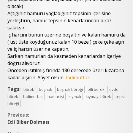
olacak)
Açtığınız hamuru yağladığınız tepsinin içerisine
yerleştirin, hamur tepsinin kenarlarından biraz
salaksın
İç harcını bunun üzerine boşaltın ve kalan hamuru da
( üst üste koyduğunuz kalan 10 beze ) çeke çeke açın
ve iç harcın üzerine kapatın.
Sarkan hamurları da kesmeden kenarlardan içeriye
doğru alıyoruz.
Önceden ısıtılmış fırında 180 derecede üzeri kızarana
kadar pişirin. Afiyet olsun.
fadimutfak
Tags:
börek
boşnak
boşnak böreği
etli börek
evde
börek
fadimutfak
hamur işi
kıymalı
kıymayı börek
tepsi
böreği
Continue
Previous:
Etli Biber Dolması
Reading