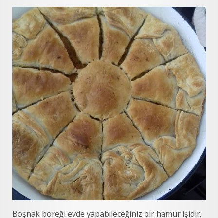
Boşnak böreği evde yapabileceğiniz bir hamur işidir.