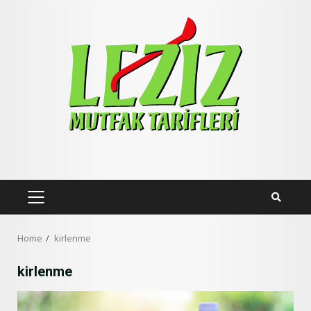
Skip
to
content
PRIMARY
MENU
Home
kirlenme
kirlenme