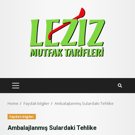
Skip
to
content
PRIMARY
MENU
Home
Faydalı bilgiler
Ambalajlanmış Sulardaki Tehlike
Faydalı bilgiler
Ambalajlanmış Sulardaki Tehlike