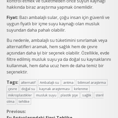
kontrol etmek ve tüketmeden önce suyun kaynağı
hakkında biraz araştırma yapmak önemlidir.
Fiyat:
Bazı ambalajlı sular, çoğu insan için güvenli ve
uygun fiyatlı bir içme suyu kaynağı olan musluk
suyundan daha pahalı olabilir.
Bu nedenle, ambalajlı su tüketimini sınırlamak veya
alternatifleri aramak, hem sağlık hem de çevre
açısından daha iyi bir seçenek olabilir. Özellikle, evde
filtre edilmiş musluk suyu ya da doğal su kaynaklarını
kullanmak, hem daha ucuz hem de daha temiz bir
seçenektir.
Tags:
alternatif
Ambalajlı su
arıtma
bilimsel araştırma
çevre
doğal su
kaynak araştırması
kirlenme
mikroplastikler
musluk suyu
plastik şişe
sağlık
steril
olma
tehlike
Continue
Previous:
Su Arıtıcılarındaki Sinsi Tehlike