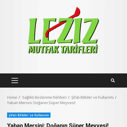
Skip
to
content
PRIMARY
MENU
Home
Sağlıklı Beslenme Rehberi
Şifalı Bitkiler ve Kullanımı
Yaban Mersini: Doğanın Süper Meyvesi!
Şifalı Bitkiler ve Kullanımı
Yaban Mersini: Doğanın Süper Meyvesi!