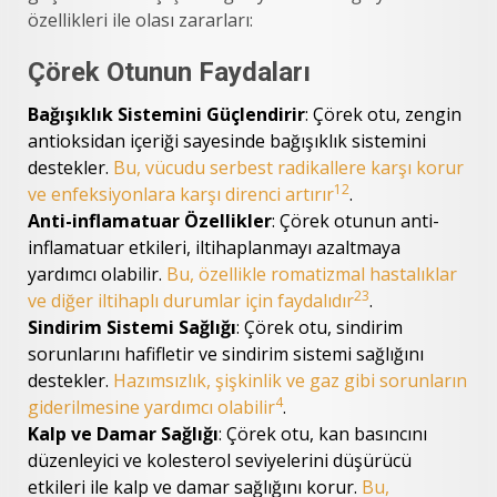
özellikleri ile olası zararları:
Çörek Otunun Faydaları
Bağışıklık Sistemini Güçlendirir
: Çörek otu, zengin
antioksidan içeriği sayesinde bağışıklık sistemini
destekler.
Bu, vücudu serbest radikallere karşı korur
1
2
ve enfeksiyonlara karşı direnci artırır
.
Anti-inflamatuar Özellikler
: Çörek otunun anti-
inflamatuar etkileri, iltihaplanmayı azaltmaya
yardımcı olabilir.
Bu, özellikle romatizmal hastalıklar
2
3
ve diğer iltihaplı durumlar için faydalıdır
.
Sindirim Sistemi Sağlığı
: Çörek otu, sindirim
sorunlarını hafifletir ve sindirim sistemi sağlığını
destekler.
Hazımsızlık, şişkinlik ve gaz gibi sorunların
4
giderilmesine yardımcı olabilir
.
Kalp ve Damar Sağlığı
: Çörek otu, kan basıncını
düzenleyici ve kolesterol seviyelerini düşürücü
etkileri ile kalp ve damar sağlığını korur.
Bu,