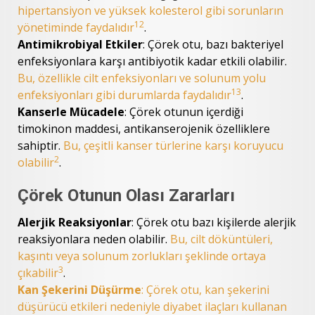
hipertansiyon ve yüksek kolesterol gibi sorunların
1
2
yönetiminde faydalıdır
.
Antimikrobiyal Etkiler
: Çörek otu, bazı bakteriyel
enfeksiyonlara karşı antibiyotik kadar etkili olabilir.
Bu, özellikle cilt enfeksiyonları ve solunum yolu
1
3
enfeksiyonları gibi durumlarda faydalıdır
.
Kanserle Mücadele
: Çörek otunun içerdiği
timokinon maddesi, antikanserojenik özelliklere
sahiptir.
Bu, çeşitli kanser türlerine karşı koruyucu
2
olabilir
.
Çörek Otunun Olası Zararları
Alerjik Reaksiyonlar
: Çörek otu bazı kişilerde alerjik
reaksiyonlara neden olabilir.
Bu, cilt döküntüleri,
kaşıntı veya solunum zorlukları şeklinde ortaya
3
çıkabilir
.
Kan Şekerini Düşürme
: Çörek otu, kan şekerini
düşürücü etkileri nedeniyle diyabet ilaçları kullanan