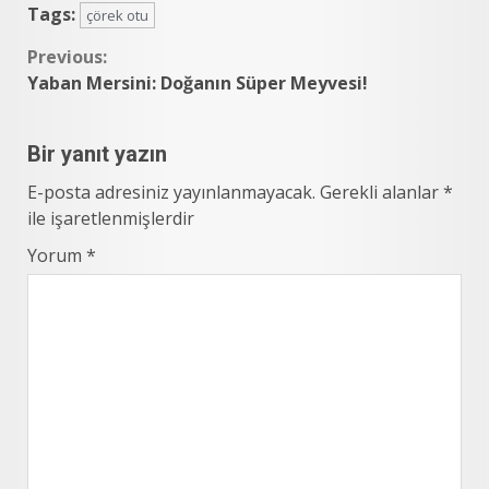
Tags:
çörek otu
Continue
Previous:
Yaban Mersini: Doğanın Süper Meyvesi!
Reading
Bir yanıt yazın
E-posta adresiniz yayınlanmayacak.
Gerekli alanlar
*
ile işaretlenmişlerdir
Yorum
*