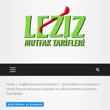
Skip
to
content
PRIMARY
MENU
Home
Sağlıklı Beslenme Rehberi
Şifalı Bitkiler ve Kullanımı
Çörek Otunun Mucizevi Faydaları ve Dikkat Edilmesi Gereken
Yan Etkileri
Şifalı Bitkiler ve Kullanımı