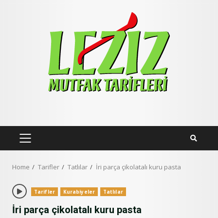
Skip
to
content
PRIMARY
MENU
Home
Tarifler
Tatlılar
İri parça çikolatalı kuru pasta
Tarifler
Kurabiyeler
Tatlılar
İri parça çikolatalı kuru pasta