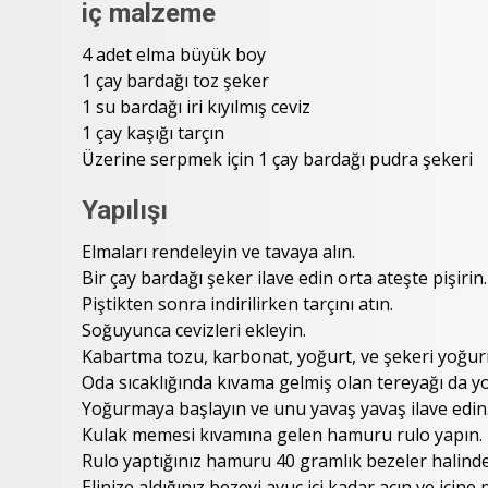
iç malzeme
4 adet elma büyük boy
1 çay bardağı toz şeker
1 su bardağı iri kıyılmış ceviz
1 çay kaşığı tarçın
Üzerine serpmek için 1 çay bardağı pudra şekeri
Yapılışı
Elmaları rendeleyin ve tavaya alın.
Bir çay bardağı şeker ilave edin orta ateşte pişirin.
Piştikten sonra indirilirken tarçını atın.
Soğuyunca cevizleri ekleyin.
Kabartma tozu, karbonat, yoğurt, ve şekeri yoğur
Oda sıcaklığında kıvama gelmiş olan tereyağı da y
Yoğurmaya başlayın ve unu yavaş yavaş ilave edin
Kulak memesi kıvamına gelen hamuru rulo yapın.
Rulo yaptığınız hamuru 40 gramlık bezeler halinde
Elinize aldığınız bezeyi avuç içi kadar açın ve için