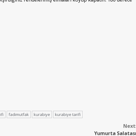
ifi
fadimutfak
kurabiye
kurabiye tarifi
Next
Yumurta Salatas