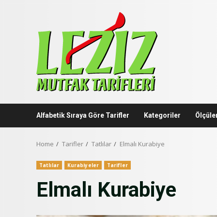
Skip
to
content
Alfabetik Sıraya Göre Tarifler
Kategoriler
Ölçüle
Home
Tarifler
Tatlılar
Elmalı Kurabiye
Tatlılar
Kurabiyeler
Tarifler
Elmalı Kurabiye