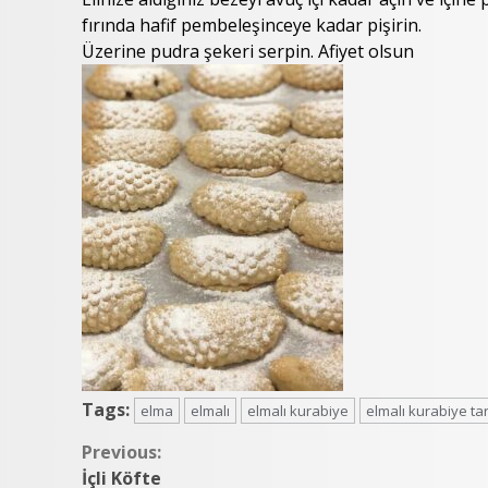
fırında hafif pembeleşinceye kadar pişirin.
Üzerine pudra şekeri serpin. Afiyet olsun
Tags:
elma
elmalı
elmalı kurabiye
elmalı kurabiye tar
Continue
Previous:
İçli Köfte