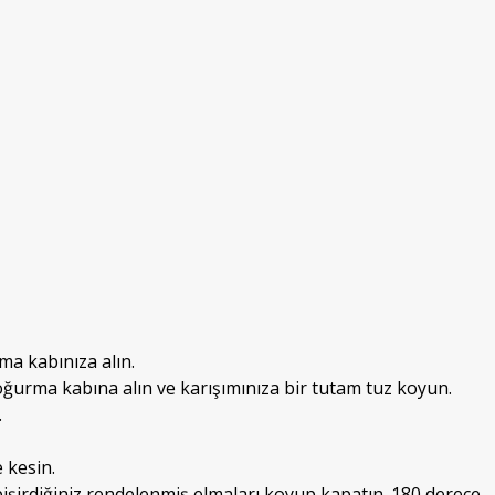
ma kabınıza alın.
oğurma kabına alın ve karışımınıza bir tutam tuz koyun.
.
 kesin.
e pişirdiğiniz rendelenmiş elmaları koyup kapatın. 180 derece