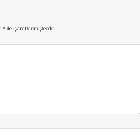
ar
*
ile işaretlenmişlerdir