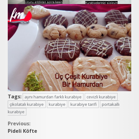
Tags:
aynı hamurdan farklı kurabiye
cevizli kurabiye
çikolatalı kurabiye
kurabiye
kurabiye tarifi
portakallı
kurabiye
Continue
Previous:
Pideli Köfte
Reading