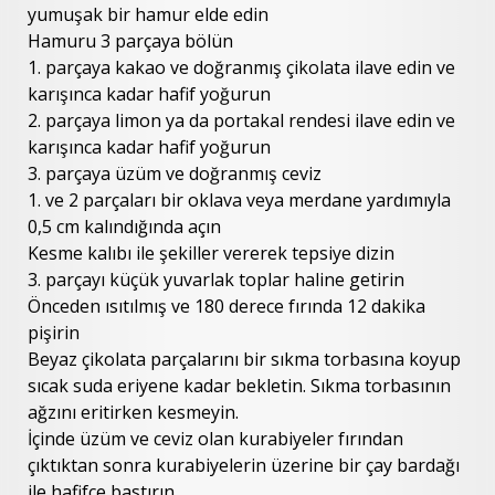
yumuşak bir hamur elde edin
Hamuru 3 parçaya bölün
1. parçaya kakao ve doğranmış çikolata ilave edin ve
karışınca kadar hafif yoğurun
2. parçaya limon ya da portakal rendesi ilave edin ve
karışınca kadar hafif yoğurun
3. parçaya üzüm ve doğranmış ceviz
1. ve 2 parçaları bir oklava veya merdane yardımıyla
0,5 cm kalındığında açın
Kesme kalıbı ile şekiller vererek tepsiye dizin
3. parçayı küçük yuvarlak toplar haline getirin
Önceden ısıtılmış ve 180 derece fırında 12 dakika
pişirin
Beyaz çikolata parçalarını bir sıkma torbasına koyup
sıcak suda eriyene kadar bekletin. Sıkma torbasının
ağzını eritirken kesmeyin.
İçinde üzüm ve ceviz olan kurabiyeler fırından
çıktıktan sonra kurabiyelerin üzerine bir çay bardağı
ile hafifçe bastırın.