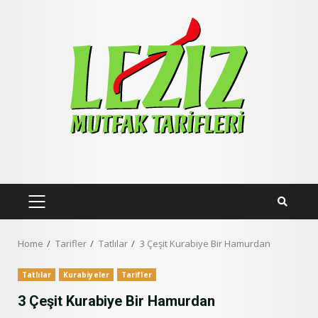
Skip
to
content
PRIMARY
MENU
Home
Tarifler
Tatlılar
3 Çeşit Kurabiye Bir Hamurdan
Tatlılar
Kurabiyeler
Tarifler
3 Çeşit Kurabiye Bir Hamurdan