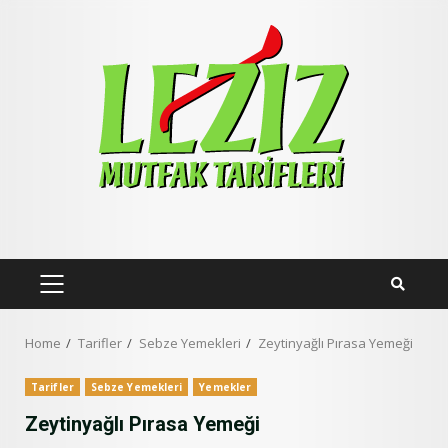
Skip
to
content
PRIMARY
MENU
Home
Tarifler
Sebze Yemekleri
Zeytinyağlı Pırasa Yemeği
Tarifler
Sebze Yemekleri
Yemekler
Zeytinyağlı Pırasa Yemeği