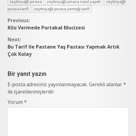
zeytinyağlı pırasa
zeytinyağlı pırasa nasıl yapılır
zeytinyağlı
pırasa tarifi
zeytinyağlı pırasa yemeği tarifi
Continue
Previous:
Kilo Vermede Portakal Mucizesi
Reading
Next:
Bu Tarif ile Pastane Yaş Pastası Yapmak Artık
Çok Kolay
Bir yanıt yazın
E-posta adresiniz yayınlanmayacak.
Gerekli alanlar
*
ile işaretlenmişlerdir
Yorum
*