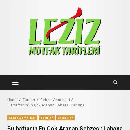
Skip
to
content
PRIMARY
MENU
Home
Tarifler
Sebze Yemekleri
Bu haftanın En Çok Aranan Sebzesi: Lahana
Sebze Yemekleri
Tarifler
Yemekler
Bu haftanın En Çok Aranan Sebzesi: Lahana