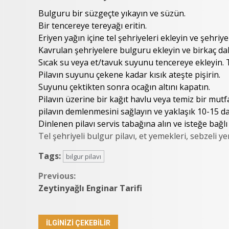
Bulguru bir süzgeçte yıkayın ve süzün.
Bir tencereye tereyağı eritin.
Eriyen yağın içine tel şehriyeleri ekleyin ve şehri
Kavrulan şehriyelere bulguru ekleyin ve birkaç d
Sıcak su veya et/tavuk suyunu tencereye ekleyin. T
Pilavın suyunu çekene kadar kısık ateşte pişirin.
Suyunu çektikten sonra ocağın altını kapatın.
Pilavın üzerine bir kağıt havlu veya temiz bir mut
pilavın demlenmesini sağlayın ve yaklaşık 10-15 da
Dinlenen pilavı servis tabağına alın ve isteğe bağlı
Tel şehriyeli bulgur pilavı, et yemekleri, sebzeli yem
Tags:
bılgur pilavı
Continue
Previous:
Zeytinyağlı Enginar Tarifi
Reading
İLGINIZI ÇEKEBILIR