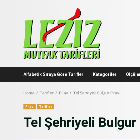
Skip
to
content
Alfabetik Sıraya Göre Tarifler
Kategoriler
Ölçüle
Home
Tarifler
Pilav
Tel Şehriyeli Bulgur Pilavı
Pilav
Tarifler
Tel Şehriyeli Bulgur 