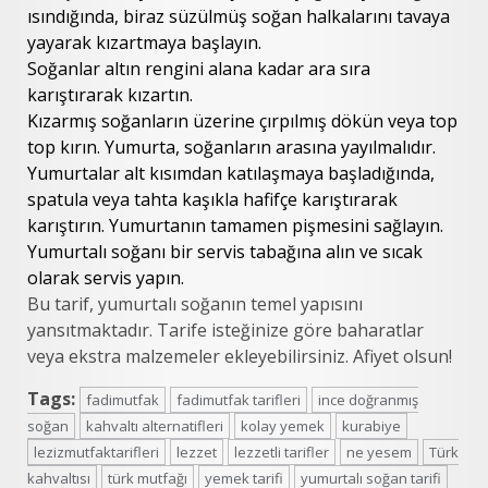
ısındığında, biraz süzülmüş soğan halkalarını tavaya
yayarak kızartmaya başlayın.
Soğanlar altın rengini alana kadar ara sıra
karıştırarak kızartın.
Kızarmış soğanların üzerine çırpılmış dökün veya top
top kırın. Yumurta, soğanların arasına yayılmalıdır.
Yumurtalar alt kısımdan katılaşmaya başladığında,
spatula veya tahta kaşıkla hafifçe karıştırarak
karıştırın. Yumurtanın tamamen pişmesini sağlayın.
Yumurtalı soğanı bir servis tabağına alın ve sıcak
olarak servis yapın.
Bu tarif, yumurtalı soğanın temel yapısını
yansıtmaktadır. Tarife isteğinize göre baharatlar
veya ekstra malzemeler ekleyebilirsiniz. Afiyet olsun!
Tags:
fadimutfak
fadimutfak tarifleri
ince doğranmış
soğan
kahvaltı alternatifleri
kolay yemek
kurabiye
lezizmutfaktarifleri
lezzet
lezzetli tarifler
ne yesem
Türk
kahvaltısı
türk mutfağı
yemek tarifi
yumurtalı soğan tarifi