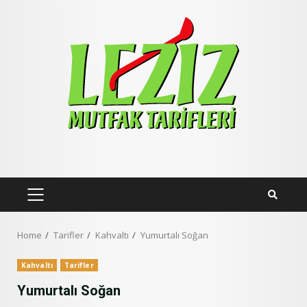
Skip
to
content
PRIMARY
MENU
Home
Tarifler
Kahvaltı
Yumurtalı Soğan
Kahvaltı
Tarifler
Yumurtalı Soğan