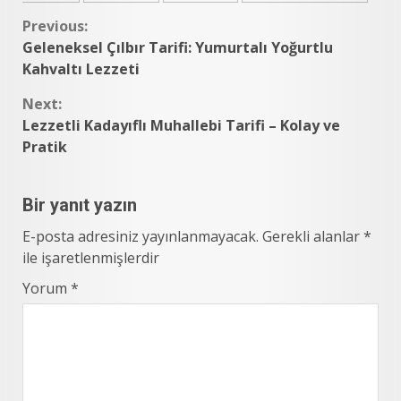
Continue
Previous:
Geleneksel Çılbır Tarifi: Yumurtalı Yoğurtlu
Reading
Kahvaltı Lezzeti
Next:
Lezzetli Kadayıflı Muhallebi Tarifi – Kolay ve
Pratik
Bir yanıt yazın
E-posta adresiniz yayınlanmayacak.
Gerekli alanlar
*
ile işaretlenmişlerdir
Yorum
*