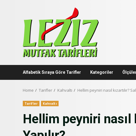
Skip
to
content
Alfabetik Sıraya Göre Tarifler
Kategoriler
Ölçüle
Home
Tarifler
Kahvaltı
Hellim peyniri nasıl kızartılır? Sa
Tarifler
Kahvaltı
Hellim peyniri nasıl 
Yapılır?