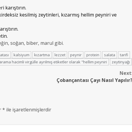
i karıştırın.
irdeksiz kesilmiş zeytinleri, kızarmış hellim peyniri ve
rıştırın.
tin.
eğin, soğan, biber, marul gibi.
latası
kalsiyum
kızartma
lezzet
peynir
protein
salata
tarifi
rama hacimli virgülle ayrılmış etiketler olarak "hellim peyniri
zeytinyağı
Next
Çobançantası Çayı Nasıl Yapılır
ar
*
ile işaretlenmişlerdir