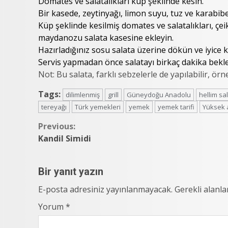
Domates ve salatalıkları küp şeklinde kesin.
Bir kasede, zeytinyağı, limon suyu, tuz ve karabiber
Küp şeklinde kesilmiş domates ve salatalıkları, çeik
maydanozu salata kasesine ekleyin.
Hazırladığınız sosu salata üzerine dökün ve iyice ka
Servis yapmadan önce salatayı birkaç dakika bekle
Not: Bu salata, farklı sebzelerle de yapılabilir, örn
Tags:
dilimlenmiş
grill
Güneydoğu Anadolu
hellim sa
tereyağı
Türk yemekleri
yemek
yemek tarifi
Yüksek a
Continue
Previous:
Kandil Simidi
Reading
Bir yanıt yazın
E-posta adresiniz yayınlanmayacak.
Gerekli alanl
Yorum
*