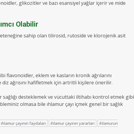
oidler, glikozitler ve bazı esansiyel yağlar içerir ve mide
mcı Olabilir
eteneğine sahip olan tilirosid, rutoside ve klorojenik asit
bi flavonoidler, eklem ve kasların kronik ağrılarını
z ağrısını hafifletmek için artritli kişilere önerilir.
r sağlığı desteklemek ve vücuttaki iltihabı kontrol etmek gibi
obleminiz olmasa bile ıhlamur çayı içmek genel bir sağlık
ıhlamur çayının faydaları
ıhlamur çayının yararları
ıhlamurun