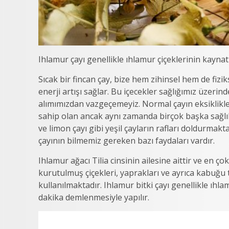
Ihlamur çayı genellikle ıhlamur çiçeklerinin kaynat
Sıcak bir fincan çay, bize hem zihinsel hem de fiz
enerji artışı sağlar. Bu içecekler sağlığımız üzeri
alımımızdan vazgeçemeyiz. Normal çayın eksiklikler
sahip olan ancak aynı zamanda birçok başka sağlık y
ve limon çayı gibi yeşil çayların rafları doldurmak
çayının bilmemiz gereken bazı faydaları vardır.
Ihlamur ağacı Tilia cinsinin ailesine aittir ve en 
kurutulmuş çiçekleri, yaprakları ve ayrıca kabuğu 
kullanılmaktadır. Ihlamur bitki çayı genellikle ıhla
dakika demlenmesiyle yapılır.