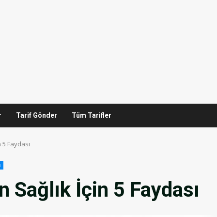
r
Tarif Gönder
Tüm Tarifler
n 5 Faydası
ı
n Sağlık İçin 5 Faydası