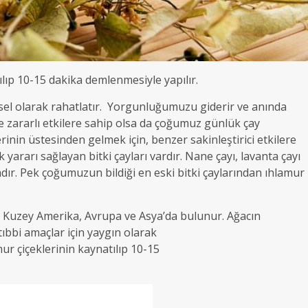
ılıp 10-15 dakika demlenmesiyle yapılır.
iksel olarak rahatlatır. Yorgunluğumuzu giderir ve anında
nde zararlı etkilere sahip olsa da çoğumuz günlük çay
inin üstesinden gelmek için, benzer sakinleştirici etkilere
ararı sağlayan bitki çayları vardır. Nane çayı, lavanta çayı
tadır. Pek çoğumuzun bildiği en eski bitki çaylarından ıhlamur
çok Kuzey Amerika, Avrupa ve Asya’da bulunur. Ağacın
tıbbi amaçlar için yaygın olarak
mur çiçeklerinin kaynatılıp 10-15