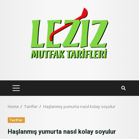
Skip
to
content
PRIMARY
MENU
Home
Tarifler
Haşlanmış yumurta nasıl kolay soyulur
Tarifler
Haşlanmış yumurta nasıl kolay soyulur