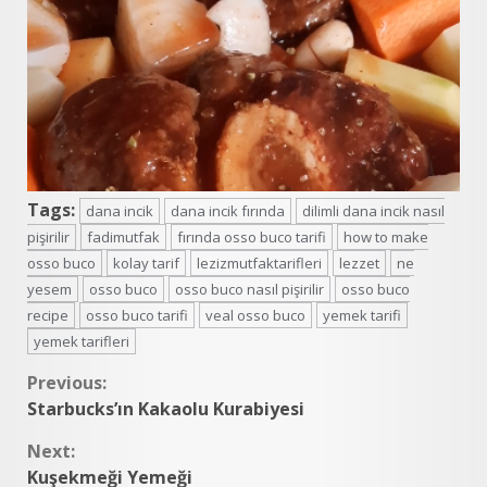
Tags:
dana incik
dana incik fırında
dilimli dana incik nasıl
pişirilir
fadimutfak
fırında osso buco tarifi
how to make
osso buco
kolay tarif
lezizmutfaktarifleri
lezzet
ne
yesem
osso buco
osso buco nasıl pişirilir
osso buco
recipe
osso buco tarifi
veal osso buco
yemek tarifi
yemek tarifleri
Continue
Previous:
Starbucks’ın Kakaolu Kurabiyesi
Reading
Next:
Kuşekmeği Yemeği