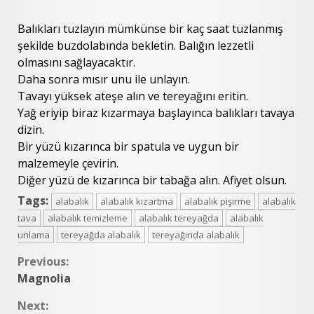
Balıkları tuzlayın mümkünse bir kaç saat tuzlanmış
şekilde buzdolabında bekletin. Balığın lezzetli
olmasını sağlayacaktır.
Daha sonra mısır unu ile unlayın.
Tavayı yüksek ateşe alın ve tereyağını eritin.
Yağ eriyip biraz kızarmaya başlayınca balıkları tavaya
dizin.
Bir yüzü kızarınca bir spatula ve uygun bir
malzemeyle çevirin.
Diğer yüzü de kızarınca bir tabağa alın. Afiyet olsun.
Tags:
alabalık
alabalık kızartma
alabalık pişirme
alabalık
tava
alabalık temizleme
alabalık tereyağda
alabalık
unlama
tereyağda alabalık
tereyağında alabalık
Continue
Previous:
Magnolia
Reading
Next: