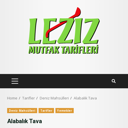
Skip
to
content
PRIMARY
MENU
Home
Tarifler
Deniz Mahsülleri
Alabalık Tava
Deniz Mahsülleri
Tarifler
Yemekler
Alabalık Tava