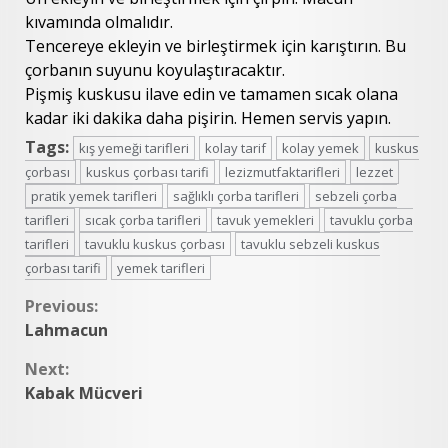
kıvamında olmalıdır.
Tencereye ekleyin ve birleştirmek için karıştırın. Bu
çorbanın suyunu koyulaştıracaktır.
Pişmiş kuskusu ilave edin ve tamamen sıcak olana
kadar iki dakika daha pişirin. Hemen servis yapın.
Tags:
kış yemeği tarifleri
kolay tarif
kolay yemek
kuskus
çorbası
kuskus çorbası tarifi
lezizmutfaktarifleri
lezzet
pratik yemek tarifleri
sağlıklı çorba tarifleri
sebzeli çorba
tarifleri
sıcak çorba tarifleri
tavuk yemekleri
tavuklu çorba
tarifleri
tavuklu kuskus çorbası
tavuklu sebzeli kuskus
çorbası tarifi
yemek tarifleri
Continue
Previous:
Lahmacun
Reading
Next:
Kabak Mücveri