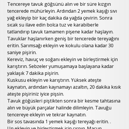
Tencereye tavuk göğsünü alın ve bir süre kızgın
tencerede mühürleyin. Ardından 2 yemek kaşığı sıvı
yağ ekleyip bir kaç dakika da yağda çevirin. Sonra
sıcak su ilave edin bolca tuz ve karabiberle
tatlandırıp tavuk tamamen pişene kadar haşlayın.
Tavuklar haşlanırken geniş bir tencerede tereyağını
eritin. Sarımsağı ekleyin ve kokulu olana kadar 30
saniye pişirin.
Kereviz, havuç ve soğanı ekleyin ve birleştirmek için
karıştırın. Sebzeler yumuşamaya başlayana kadar
yaklaşık 7 dakika pişirin.
Kuskusu ekleyin ve karıştırın. Yüksek ateşte
kaynatın, ardından kaynamayı azaltın, 20 dakika kısık
ateşte pişiriniz iyice pişsin.
Tavuk göğüsleri piştikten sonra bir kesme tahtasına
alın ve büyük parçalar halinde dilimleyin. Tavuğu
tencereye ekleyin ve tekrar kaynatın.
Bir sos tavasında 1 yemek kaşığı tereyağı eritin. .
Un ekleyin ve birleştirmek için çırpın. Macun