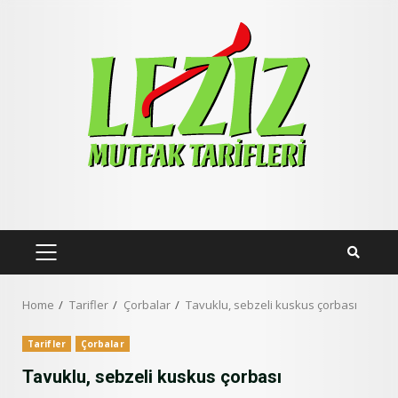
Skip
to
content
PRIMARY
MENU
Home
Tarifler
Çorbalar
Tavuklu, sebzeli kuskus çorbası
Tarifler
Çorbalar
Tavuklu, sebzeli kuskus çorbası