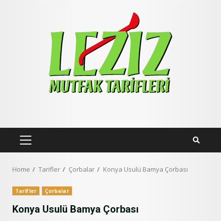
Skip
to
content
PRIMARY
MENU
Home
Tarifler
Çorbalar
Konya Usulü Bamya Çorbası
Tarifler
Çorbalar
Konya Usulü Bamya Çorbası