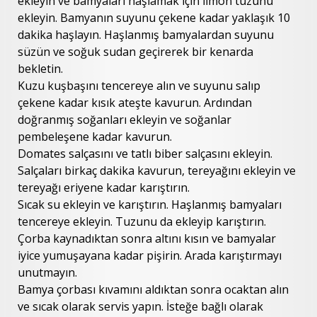
ekleyin ve bamyaları haşlamak için limon tuzunu
ekleyin. Bamyanın suyunu çekene kadar yaklaşık 10
dakika haşlayın. Haşlanmış bamyalardan suyunu
süzün ve soğuk sudan geçirerek bir kenarda
bekletin.
Kuzu kuşbaşını tencereye alın ve suyunu salıp
çekene kadar kısık ateşte kavurun. Ardından
doğranmış soğanları ekleyin ve soğanlar
pembeleşene kadar kavurun.
Domates salçasını ve tatlı biber salçasını ekleyin.
Salçaları birkaç dakika kavurun, tereyağını ekleyin ve
tereyağı eriyene kadar karıştırın.
Sıcak su ekleyin ve karıştırın. Haşlanmış bamyaları
tencereye ekleyin. Tuzunu da ekleyip karıştırın.
Çorba kaynadıktan sonra altını kısın ve bamyalar
iyice yumuşayana kadar pişirin. Arada karıştırmayı
unutmayın.
Bamya çorbası kıvamını aldıktan sonra ocaktan alın
ve sıcak olarak servis yapın. İsteğe bağlı olarak