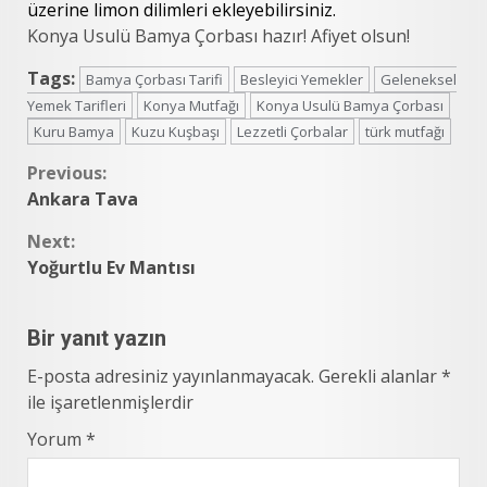
üzerine limon dilimleri ekleyebilirsiniz.
Konya Usulü Bamya Çorbası hazır! Afiyet olsun!
Tags:
Bamya Çorbası Tarifi
Besleyici Yemekler
Geleneksel
Yemek Tarifleri
Konya Mutfağı
Konya Usulü Bamya Çorbası
Kuru Bamya
Kuzu Kuşbaşı
Lezzetli Çorbalar
türk mutfağı
Continue
Previous:
Ankara Tava
Reading
Next:
Yoğurtlu Ev Mantısı
Bir yanıt yazın
E-posta adresiniz yayınlanmayacak.
Gerekli alanlar
*
ile işaretlenmişlerdir
Yorum
*