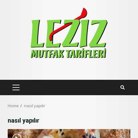
Skip
to
content
PRIMARY
MENU
Home
nasıl yapılır
nasıl yapılır