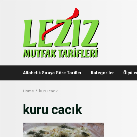
Skip
to
content
Alfabetik Sıraya Göre Tarifler
Kategoriler
Ölçüle
Home
kuru cacık
kuru cacık