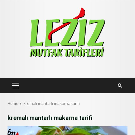
Skip
to
content
PRIMARY
MENU
Home
kremalı mantarlı makarna tarifi
kremalı mantarlı makarna tarifi