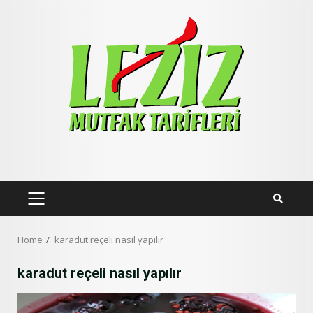
Skip
to
content
PRIMARY
MENU
Home
karadut reçeli nasıl yapılır
karadut reçeli nasıl yapılır