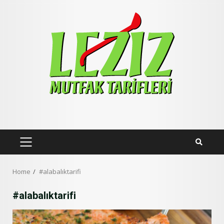
Skip
to
content
PRIMARY
MENU
Home
#alabalıktarifi
#alabalıktarifi