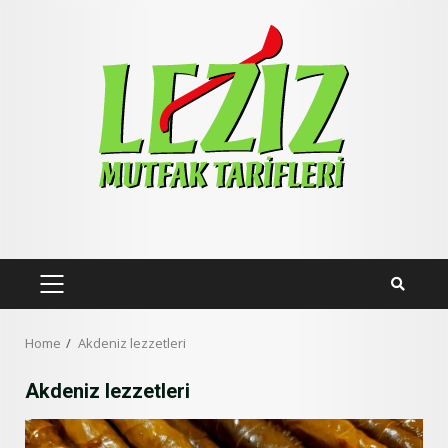
Skip
to
content
PRIMARY
MENU
Home
Akdeniz lezzetleri
Akdeniz lezzetleri