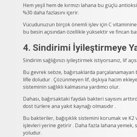
Hem yeşil hem de kırmızı lahana bu güçlü antioks
%30 daha fazlasını içerir.
Vücudunuzun birçok önemli işlev için C vitaminine i
bu besin açısından özellikle yüksektir ve fincan ba
4. Sindirimi İyileştirmeye Y
Sindirim sağlığınızı iyileştirmek istiyorsanız, lif 
Bu gevrek sebze, bağırsaklarda parçalanamayan 
lifle doludur . Çözünmeyen lif, dışkıya hacim ekley
sisteminin sağlıklı kalmasına yardımcı olur.
Dahası, bağırsaktaki faydalı bakteri sayısını arttır
dost türlere ana yakıt kaynağı olmasıdır .
Bu bakteriler, bağışıklık sistemini korumak ve K2 v
işlevleri yerine getirir . Daha fazla lahana yemek,
yoludur.