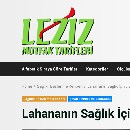
Skip
to
content
Alfabetik Sıraya Göre Tarifler
Kategoriler
Ölçüle
Home
Sağlıklı Beslenme Rehberi
Lahananın Sağlık İçin 5 E
Sağlıklı Beslenme Rehberi
Şifalı Bitkiler ve Kullanımı
Lahananın Sağlık İçi