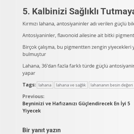
5. Kalbinizi Sağlıklı Tutma
Kırmızı lahana, antosiyaninler adı verilen güçlü bile
Antosiyaninler, flavonoid ailesine ait bitki pigmentl
Birçok çalışma, bu pigmentten zengin yiyecekleri y
bulmuştur
Lahana, 36’dan fazla farklı türde güçlü antosiyani
yapar
Tags:
lahana
lahana ve sağlık
lahananın besin değeri
Continue
Previous:
Beyninizi ve Hafızanızı Güçlendirecek En İyi 5
Reading
Yiyecek
Bir yanıt yazın