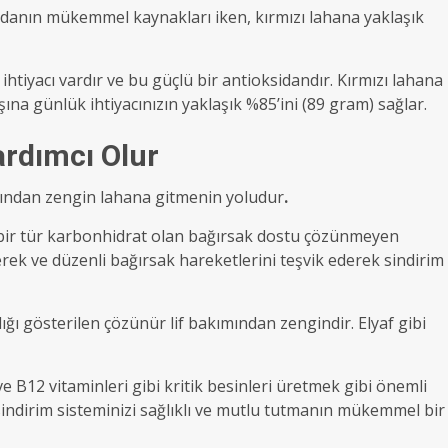
idanın mükemmel kaynakları iken, kırmızı lahana yaklaşık
htiyacı vardır ve bu güçlü bir antioksidandır. Kırmızı lahana
şına günlük ihtiyacınızın yaklaşık %85’ini (89 gram) sağlar.
ardımcı Olur
açısından zengin lahana gitmenin yoludur
.
bir tür karbonhidrat olan bağırsak dostu çözünmeyen
erek ve düzenli bağırsak hareketlerini teşvik ederek sindirim
dığı gösterilen çözünür lif bakımından zengindir. Elyaf gibi
e B12 vitaminleri gibi kritik besinleri üretmek gibi önemli
 sindirim sisteminizi sağlıklı ve mutlu tutmanın mükemmel bir