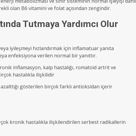
e enerji metabolizması ve sinir sisteminin normal işleyişi dahil
kli olan B6 vitamini ve folat açısından zengindir.
ltında Tutmaya Yardımcı Olur
ya iyileşmeyi hızlandırmak için inflamatuar yanıta
ya enfeksiyona verilen normal bir yanıttır.
onik inflamasyon, kalp hastalığı, romatoid artrit ve
çok hastalıkla ilişkilidir
azalttığı gösterilen birçok farklı antioksidan içerir
ok kronik hastalıkla ilişkilendirilen serbest radikallerin