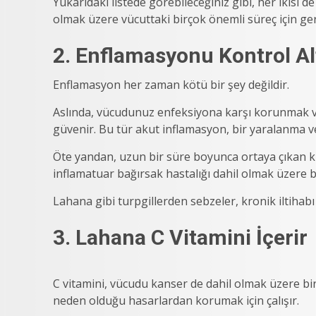
Yukarıdaki listede görebileceğiniz gibi, her ikisi d
olmak üzere vücuttaki birçok önemli süreç için gere
2. Enflamasyonu Kontrol A
Enflamasyon her zaman kötü bir şey değildir.
Aslında, vücudunuz enfeksiyona karşı korunmak ve
güvenir. Bu tür akut inflamasyon, bir yaralanma ve
Öte yandan, uzun bir süre boyunca ortaya çıkan kr
inflamatuar bağırsak hastalığı dahil olmak üzere bir
Lahana gibi turpgillerden sebzeler, kronik iltihabı 
3. Lahana C Vitamini İçerir
C vitamini, vücudu kanser de dahil olmak üzere birç
neden olduğu hasarlardan korumak için çalışır.