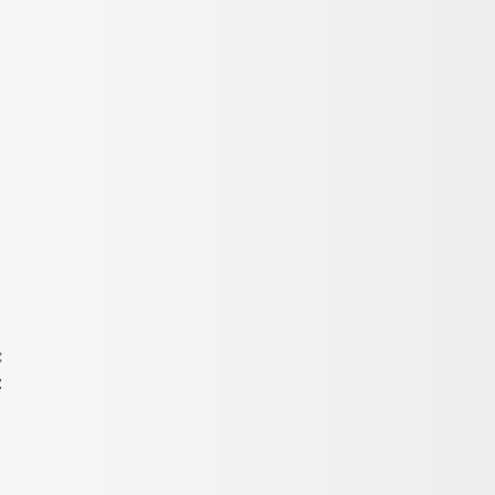
.
:
z