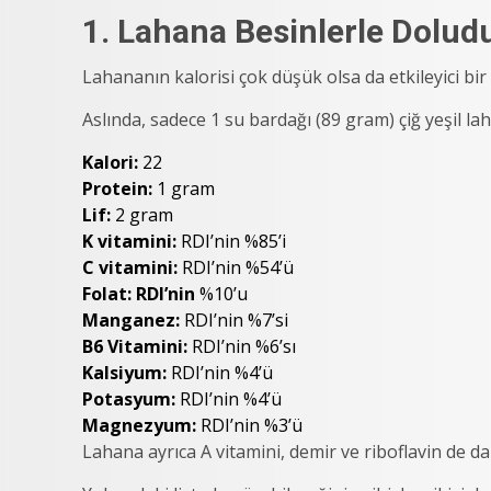
1. Lahana Besinlerle Dolud
Lahananın kalorisi çok düşük olsa da etkileyici bir 
Aslında, sadece 1 su bardağı (89 gram) çiğ yeşil lah
Kalori:
22
Protein:
1 gram
Lif:
2 gram
K vitamini:
RDI’nin %85’i
C vitamini:
RDI’nin %54’ü
Folat: RDI’nin
%10’u
Manganez:
RDI’nin %7’si
B6 Vitamini:
RDI’nin %6’sı
Kalsiyum:
RDI’nin %4’ü
Potasyum:
RDI’nin %4’ü
Magnezyum:
RDI’nin %3’ü
Lahana ayrıca A vitamini, demir ve riboflavin de da