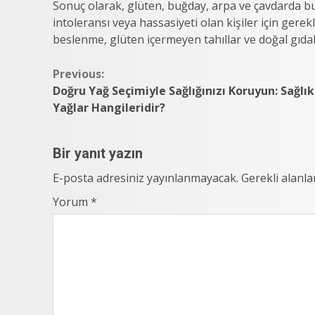
Sonuç olarak, glüten, buğday, arpa ve çavdarda b
intoleransı veya hassasiyeti olan kişiler için gere
beslenme, glüten içermeyen tahıllar ve doğal gıdal
Continue
Previous:
Doğru Yağ Seçimiyle Sağlığınızı Koruyun: Sağlık
Reading
Yağlar Hangileridir?
Bir yanıt yazın
E-posta adresiniz yayınlanmayacak.
Gerekli alanl
Yorum
*