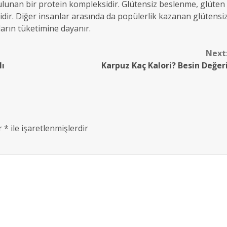
ulunan bir protein kompleksidir. Glütensiz beslenme, glüten
klidir. Diğer insanlar arasında da popülerlik kazanan glütensi
arın tüketimine dayanır.
Next
lı
Karpuz Kaç Kalori? Besin Değer
ar
*
ile işaretlenmişlerdir