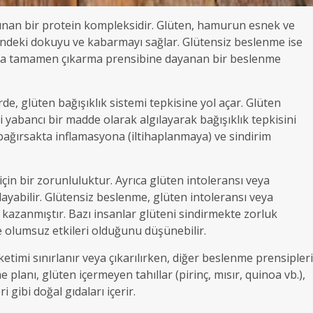
lunan bir protein kompleksidir. Glüten, hamurun esnek ve
indeki dokuyu ve kabarmayı sağlar. Glütensiz beslenme ise
veya tamamen çıkarma prensibine dayanan bir beslenme
rde, glüten bağışıklık sistemi tepkisine yol açar. Glüten
ni yabancı bir madde olarak algılayarak bağışıklık tepkisini
 bağırsakta inflamasyona (iltihaplanmaya) ve sindirim
için bir zorunluluktur. Ayrıca glüten intoleransı veya
ulayabilir. Glütensiz beslenme, glüten intoleransı veya
 kazanmıştır. Bazı insanlar glüteni sindirmekte zorluk
e olumsuz etkileri olduğunu düşünebilir.
etimi sınırlanır veya çıkarılırken, diğer beslenme prensipleri
e planı, glüten içermeyen tahıllar (pirinç, mısır, quinoa vb.),
 gibi doğal gıdaları içerir.