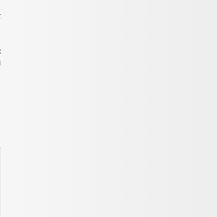
z
:
i