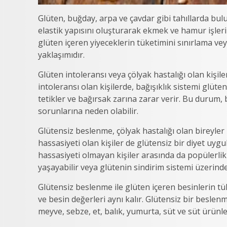
Glüten, buğday, arpa ve çavdar gibi tahıllarda bu
elastik yapısını oluşturarak ekmek ve hamur işler
glüten içeren yiyeceklerin tüketimini sınırlama 
yaklaşımıdır.
Glüten intoleransı veya çölyak hastalığı olan kişile
intoleransı olan kişilerde, bağışıklık sistemi glüte
tetikler ve bağırsak zarına zarar verir. Bu durum,
sorunlarına neden olabilir.
Glütensiz beslenme, çölyak hastalığı olan bireyler 
hassasiyeti olan kişiler de glütensiz bir diyet uyg
hassasiyeti olmayan kişiler arasında da popülerlik
yaşayabilir veya glütenin sindirim sistemi üzerind
Glütensiz beslenme ile glüten içeren besinlerin tük
ve besin değerleri aynı kalır. Glütensiz bir beslenm
meyve, sebze, et, balık, yumurta, süt ve süt ürünleri