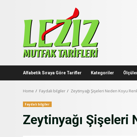
Skip
to
content
Alfabetik Sıraya Göre Tarifler
Kategoriler
Ölçüle
Home
Faydalı bilgiler
Zeytinyağı Şişeleri Neden Koyu Renk
Faydalı bilgiler
Zeytinyağı Şişeleri