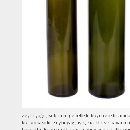
Zeytinyağı şişelerinin genellikle koyu renkli camd
korunmasıdır. Zeytinyağı, ışık, sıcaklık ve havanı
hassastır. Koyu renkli cam, zeytinyağının kalitesi