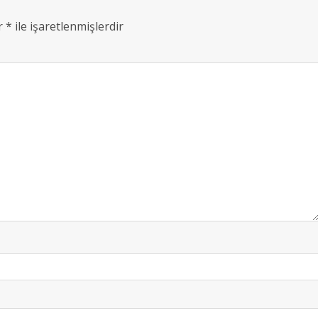
ar
*
ile işaretlenmişlerdir