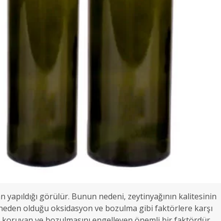
an yapıldığı görülür. Bunun nedeni, zeytinyağının kalitesinin
n neden olduğu oksidasyon ve bozulma gibi faktörlere karşı
ni koruyan ve bozulmasını engelleyen önemli bir faktördür.