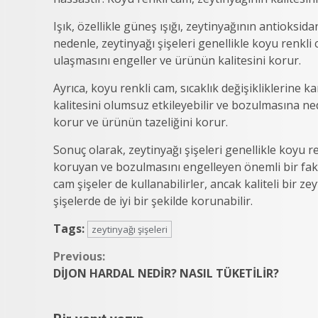
Işık, özellikle güneş ışığı, zeytinyağının antioksi
nedenle, zeytinyağı şişeleri genellikle koyu renkli
ulaşmasını engeller ve ürünün kalitesini korur.
Ayrıca, koyu renkli cam, sıcaklık değişikliklerine k
kalitesini olumsuz etkileyebilir ve bozulmasına nede
korur ve ürünün tazeliğini korur.
Sonuç olarak, zeytinyağı şişeleri genellikle koyu r
koruyan ve bozulmasını engelleyen önemli bir faktö
cam şişeler de kullanabilirler, ancak kaliteli bir z
şişelerde de iyi bir şekilde korunabilir.
Tags:
zeytinyağı şişeleri
Continue
Previous:
DİJON HARDAL NEDİR? NASIL TÜKETİLİR?
Reading