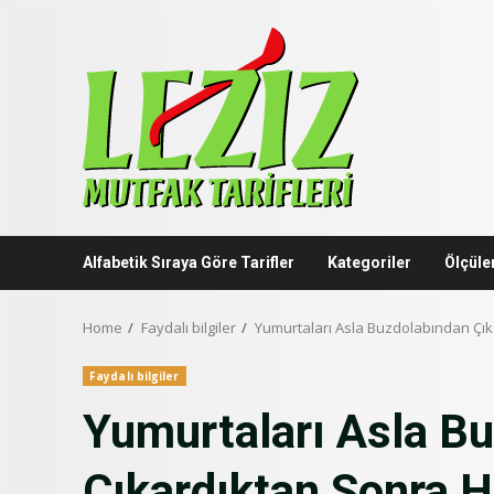
Skip
to
content
Alfabetik Sıraya Göre Tarifler
Kategoriler
Ölçüle
Home
Faydalı bilgiler
Yumurtaları Asla Buzdolabından Çık
Faydalı bilgiler
Yumurtaları Asla B
Çıkardıktan Sonra H