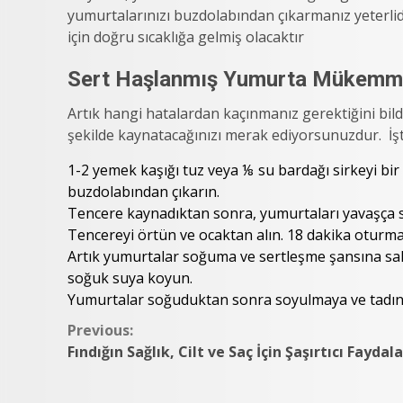
yumurtalarınızı buzdolabından çıkarmanız yeterl
için doğru sıcaklığa gelmiş olacaktır
Sert Haşlanmış Yumurta Mükemm
Artık hangi hatalardan kaçınmanız gerektiğini bil
şekilde kaynatacağınızı merak ediyorsunuzdur. İşte
1-2 yemek kaşığı tuz veya ⅛ su bardağı sirkeyi bi
buzdolabından çıkarın.
Tencere kaynadıktan sonra, yumurtaları yavaşça s
Tencereyi örtün ve ocaktan alın. 18 dakika oturmas
Artık yumurtalar soğuma ve sertleşme şansına sahi
soğuk suya koyun.
Yumurtalar soğuduktan sonra soyulmaya ve tadını
Continue
Previous:
Fındığın Sağlık, Cilt ve Saç İçin Şaşırtıcı Faydala
Reading