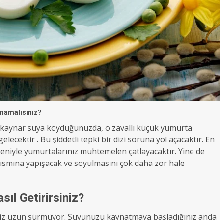
mamalısınız?
rı kaynar suya koyduğunuzda, o zavallı küçük yumurta
ecektir . Bu şiddetli tepki bir dizi soruna yol açacaktır. En
nedeniyle yumurtalarınız muhtemelen çatlayacaktır. Yine de
kısmına yapışacak ve soyulmasını çok daha zor hale
sıl Getirirsiniz?
eniz uzun sürmüyor. Suyunuzu kaynatmaya başladığınız anda