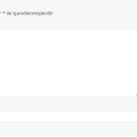
ar
*
ile işaretlenmişlerdir