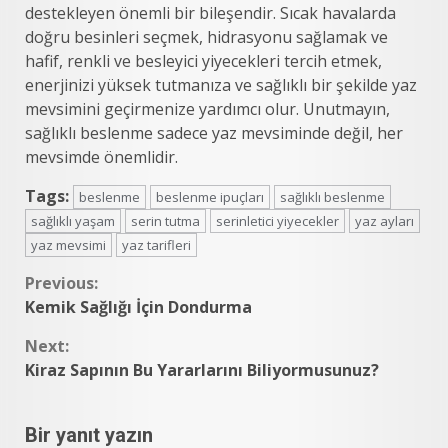
destekleyen önemli bir bileşendir. Sıcak havalarda
doğru besinleri seçmek, hidrasyonu sağlamak ve
hafif, renkli ve besleyici yiyecekleri tercih etmek,
enerjinizi yüksek tutmanıza ve sağlıklı bir şekilde yaz
mevsimini geçirmenize yardımcı olur. Unutmayın,
sağlıklı beslenme sadece yaz mevsiminde değil, her
mevsimde önemlidir.
Tags:
beslenme
beslenme ipuçları
sağlıklı beslenme
sağlıklı yaşam
serin tutma
serinletici yiyecekler
yaz ayları
yaz mevsimi
yaz tarifleri
Continue
Previous:
Kemik Sağlığı İçin Dondurma
Reading
Next:
Kiraz Sapının Bu Yararlarını Biliyormusunuz?
Bir yanıt yazın