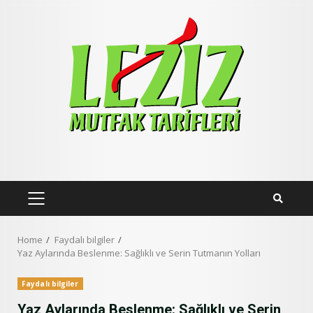
Skip
to
content
PRIMARY
MENU
Home
Faydalı bilgiler
Yaz Aylarında Beslenme: Sağlıklı ve Serin Tutmanın Yolları
Faydalı bilgiler
Yaz Aylarında Beslenme: Sağlıklı ve Serin