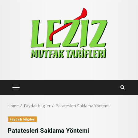
Skip
to
content
PRIMARY
MENU
Home
Faydalı bilgiler
Patatesleri Saklama Yöntemi
Faydalı bilgiler
Patatesleri Saklama Yöntemi