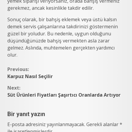
yemek siparişi veriyorsanız, orada bahşiş vermeniz
gerekmez, ancak kesinlikle takdir edilir.
Sonuç olarak, bir bahşiş eklemek veya üstü kalsın
demek servis çalışanlarına takdirinizi göstermenin
güzel bir yoludur. Bu nedenle, uygun olduğunu
düşündüğünüzde bahşiş vermekten asla zarar
gelmez. Aslında, muhtemelen gerçekten yardımcı
olur.
Continue
Previous:
Karpuz Nasıl Seçilir
Reading
Next:
Süt Ürünleri Fiyatları Şaşırtıcı Oranlarda Artıyor
Bir yanıt yazın
E-posta adresiniz yayınlanmayacak.
Gerekli alanlar
*
ile işaretlenmişlerdir